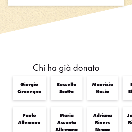
Chi ha già donato
Giorgio
Rossella
Maurizio
Ciravegna
Scotta
Bosio
E
Paolo
Maria
Adriana
J
Allemano
Assunta
Rivers
R
Allemano
Neaco