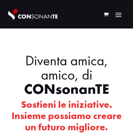
Diventa amica,
amico, di
CONsonanTE
Sostieni le iniziative.
Insieme possiamo creare
un futuro migliore.